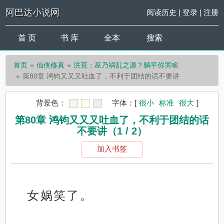
阿巴达小说网
阅读历史
|
登录
|
注册
首 页
书 库
全本
搜索
首页
仙侠修真
洪荒：巫乃祸乱之源？躺平你哭啥
第80章 鸿钧又又又吐血了，不利于团结的话不要讲
背景色：
字体：
[
很小
标准
很大
]
第80章 鸿钧又又又吐血了，不利于团结的话
不要讲（1 / 2）
加入书签
女娲笑了。