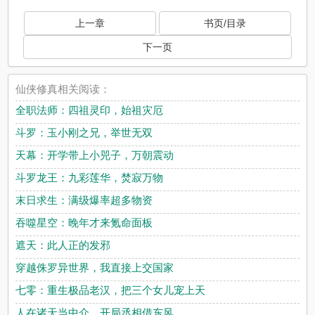
上一章
书页/目录
下一页
仙侠修真相关阅读：
全职法师：四祖灵印，始祖灾厄
斗罗：玉小刚之兄，举世无双
天幕：开学带上小兕子，万朝震动
斗罗龙王：九彩莲华，焚寂万物
末日求生：满级爆率超多物资
吞噬星空：晚年才来氪命面板
遮天：此人正的发邪
穿越侏罗异世界，我直接上交国家
七零：重生极品老汉，把三个女儿宠上天
人在诸天当中介，开局丞相借东风