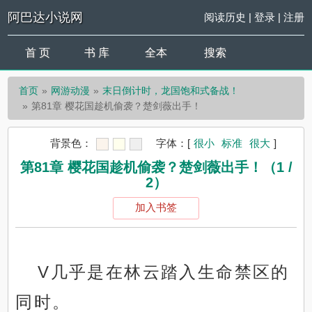
阿巴达小说网
阅读历史
|
登录
|
注册
首 页
书 库
全本
搜索
首页
网游动漫
末日倒计时，龙国饱和式备战！
第81章 樱花国趁机偷袭？楚剑薇出手！
背景色：
字体：
[
很小
标准
很大
]
第81章 樱花国趁机偷袭？楚剑薇出手！（1 /
2）
加入书签
V几乎是在林云踏入生命禁区的
同时。