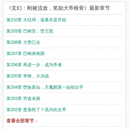
励大帝根骨评论，并不代表阿巴达小说网赞同或者支持玄幻：刚
《玄幻：刚被流放，奖励大帝根骨》最新章节
被流放，奖励大帝根骨读者的观点。
第210章 大结局，落幕亦是开始
第209章 巴崎安，堕王怒
第208章 大势已去
第207章 巴崎南将陨
第206章 再进一步，成为帝者
第205章 争锋，大决战
第204章 堕族真仙，天魔殿第一始祖出手
第203章 穷途末路
第202章 楚枭死了？高兴的太早
查看全部章节 ↓