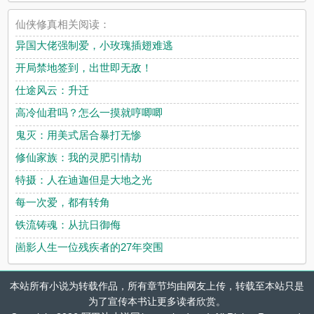
仙侠修真相关阅读：
异国大佬强制爱，小玫瑰插翅难逃
开局禁地签到，出世即无敌！
仕途风云：升迁
高冷仙君吗？怎么一摸就哼唧唧
鬼灭：用美式居合暴打无惨
修仙家族：我的灵肥引情劫
特摄：人在迪迦但是大地之光
每一次爱，都有转角
铁流铸魂：从抗日御侮
崮影人生一位残疾者的27年突围
本站所有小说为转载作品，所有章节均由网友上传，转载至本站只是
为了宣传本书让更多读者欣赏。