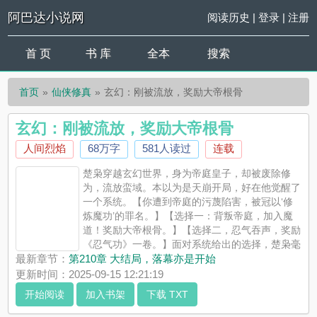
阿巴达小说网
阅读历史
|
登录
|
注册
首 页
书 库
全本
搜索
首页
仙侠修真
玄幻：刚被流放，奖励大帝根骨
玄幻：刚被流放，奖励大帝根骨
人间烈焰
68万字
581人读过
连载
楚枭穿越玄幻世界，身为帝庭皇子，却被废除修
为，流放蛮域。本以为是天崩开局，好在他觉醒了
一个系统。【你遭到帝庭的污蔑陷害，被冠以‘修
炼魔功’的罪名。】【选择一：背叛帝庭，加入魔
道！奖励大帝根骨。】【选择二，忍气吞声，奖励
《忍气功》一卷。】面对系统给出的选择，楚枭毫
不犹豫的表示：“这帝庭，不留也罢！”……从此，一代魔帝横空压
最新章节：
第210章 大结局，落幕亦是开始
世！灭帝庭，踏仙路，平禁区，杀到举世皆颤栗。 ...
更新时间：2025-09-15 12:21:19
《玄幻：刚被流放，奖励大帝根骨》是人间烈焰精心创作的仙侠
开始阅读
加入书架
下载 TXT
修真，阿巴达小说网实时更新玄幻：刚被流放，奖励大帝根骨最
新章节并且提供无弹窗阅读，书友所发表的玄幻：刚被流放，奖