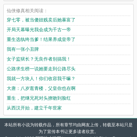
仙侠修真相关阅读：
穿七零，被当傻妞贱卖后她暴富了
开局天幕曝光我会成为千古一帝
重生选纨绔当爹！结果养成皇帝了
我有一张小丑牌
女子监狱长？无良作者别搞我！
公路求生榜一说她要走到公路尽头
我就一方块人！你们收容我干嘛？
大唐：八岁逛青楼，父皇你也在啊
重生，把继兄死对头撩吻到脸红
从西汉开始，建立千年世家
本站所有小说为转载作品，所有章节均由网友上传，转载至本站只是
为了宣传本书让更多读者欣赏。