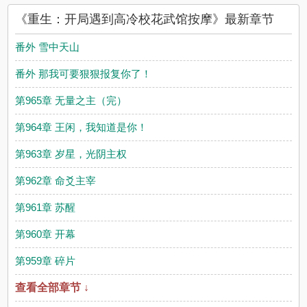
馆按摩最新章节并且提供无弹窗阅读，书友所发表的重生：开局
《重生：开局遇到高冷校花武馆按摩》最新章节
遇到高冷校花武馆按摩评论，并不代表阿巴达小说网赞同或者支
持重生：开局遇到高冷校花武馆按摩读者的观点。
番外 雪中天山
番外 那我可要狠狠报复你了！
第965章 无量之主（完）
第964章 王闲，我知道是你！
第963章 岁星，光阴主权
第962章 命爻主宰
第961章 苏醒
第960章 开幕
第959章 碎片
查看全部章节 ↓