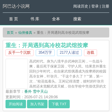
阿巴达小说网
阅读历史
|
登录
|
注册
首 页
书 库
全本
搜索
首页
仙侠修真
重生：开局遇到高冷校花武馆按摩
重生：开局遇到高冷校花武馆按摩
反手一个沉默
354万字
2177人读过
连载
高武时代。身为八境半步武神的王闲，一生战斗
爽，最后死于保家卫国，守护人民。结果意外重生
回到少年时代，在自家武馆偶遇成为按摩师的校园
高冷女神，叶弥月。“干这个多久了？”“第，第一
次…”校花低着头。王闲记得清楚，彼时的叶弥月
虽然还未觉醒武道天赋，但在学校中凭借优异的文
科成绩，绝世出尘的容颜，冰冷孤傲的性子，几乎是整个学校男
最新章节：
番外 雪中天山
生的月光女神。自己也不例外。只是自己前世与她毫无关联，没
更新时间：2026-07-21 14:28:06
想到会以这样一种方式相遇...
开始阅读
加入书架
下载 TXT
《重生：开局遇到高冷校花武馆按摩》是反手一个沉默精心创作
的仙侠修真，阿巴达小说网实时更新重生：开局遇到高冷校花武